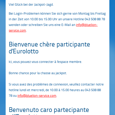
Viel Glück bei der Jackpot-Jagd.
Bei Login-Problemen können Sie sich gerne von Montag bis Freitag
in der Zeit von 10.00 bis 15.00 Uhr an unsere Hotline 043 508 88 78
wenden oder schreiben Sie uns eine E-Mail an
info@bluelion-
service.com
.
Bienvenue chère participante
d'Eurolotto
Ici, vous pouvez vous connecter à l'espace membre.
Bonne chance pour la chasse au jackpot.
Si vous avez des problèmes de connexion, veuillez contacter notre
hotline lundi et mercredi, de 10.00 à 15.00 heures au 043 508 88
78
ou
info@bluelion-service.com
.
Benvenuto caro partecipante