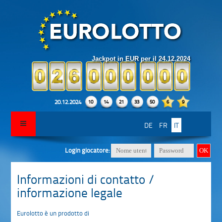
Jackpot in EUR per il 24.12.2024
20.12.2024
10
14
21
33
50
6
9
DE
FR
IT
Login giocatore:
Informazioni di contatto /
informazione legale
Eurolotto è un prodotto di