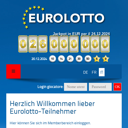
Jackpot in EUR per il 24.12.2024
20.12.2024
10
14
21
33
50
6
9
DE
FR
IT
Login giocatore:
Herzlich Willkommen lieber
Eurolotto-Teilnehmer
Hier können Sie sich im Memberbereich einloggen.